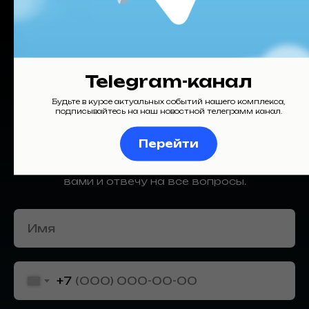
Telegram-канал
Будьте в курсе актуальных событий нашего комплекса,
подписывайтесь на наш новостной телеграмм канал.
НРАВИТСЯ?
Перейти
Заполните небольшую анкету, я свяжусь с
вами и отвечу на все вопросы.
+7