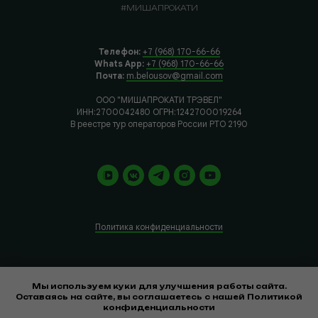
#МИШАПРОКАТИ
Телефон:
+7 (968) 170-66-66
Whats App:
+7 (968) 170-66-66
Почта:
m.belousov@gmail.com
ООО "МИШАПРОКАТИ ТРЭВЕЛ"
ИНН:2700042480 ОГРН:1242700019264
В реестре тур операторов России РТО 2190
Политика конфиденциальности
*Компания Meta Platforms Inc., владеющая социальными сетями
Мы используем куки для улучшения работы сайта.
Facebook и Instagram, по решению суда от 21.03.2022 признана
Оставаясь на сайте, вы соглашаетесь с нашей Политикой
экстремистской организацией, ее деятельность на территории России
конфиденциальности
запрещена.