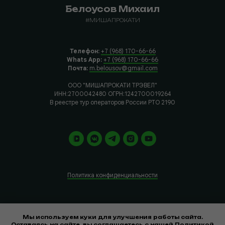
Белоусов Михаил
#МИШАПРОКАТИ
Телефон:
+7 (968) 170-66-66
Whats App:
+7 (968) 170-66-66
Почта:
m.belousov@gmail.com
ООО "МИШАПРОКАТИ ТРЭВЕЛ"
ИНН:2700042480 ОГРН:1242700019264
В реестре тур операторов России РТО 2190
Политика конфиденциальности
*Компания Meta Platforms Inc., владеющая социальными сетями
Мы используем куки для улучшения работы сайта.
Facebook и Instagram, по решению суда от 21.03.2022 признана
Оставаясь на сайте, вы соглашаетесь с нашей Политикой