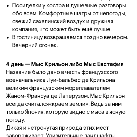
Посиделки у костра и душевные разговоры
обо всем. Комфортные шатры от непогоды,
свежий сахалинский воздух и дружная
компания, что может быть ещё лучше.
В гостиницу возвращаемся поздно вечером.
Вечерний огонек.
4 день — Мыс Крильон либо Мыс Евстафия
Название было дано в честь французского
военачальника Луи-Бальбес де Крильона
великим французским мореплавателем
Жаном-Франсуа де Лаперузом. Мыс Крильон
всегда считался
«краем земли».
Ведь за ним
только Япония, которую видно с мыса в ясную
погоду.
Дикая и нетронутая природа этих мест
завораживает. Удивительные ландшафты,